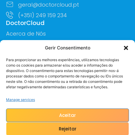
geral@doctorcloud.pt
(+351) 249 159 234
DoctorCloud
Acerca de Nós
Carreiras
Gerir Consentimento
Serviços
Para proporcionar as melhores experiências, utilizamos tecnologias
Recrutamento Médico
como os cookies para armazenar e/ou aceder a informações do
dispositivo. O consentimento para estas tecnologias permitir-nos-á
Telemedicina
processar dados como o comportamento de navegação ou IDs únicos
neste site. O não consentimento ou a retirada do consentimento pode
Consultoria Clínica
afetar negativamente determinadas caraterísticas e funções.
Manage services
© DOCTORCLOUD Todos os Direitos
Aceitar
Reservados
Rejeitar
Termos de Serviços
Política de Privacidade