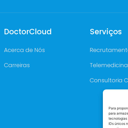
DoctorCloud
Serviços
Acerca de Nós
Recrutament
Carreiras
Telemedicina
Consultoria C
Para propor
para armaze
tecnologias
IDs únicos 